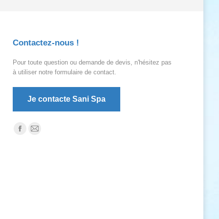
Contactez-nous !
Pour toute question ou demande de devis, n'hésitez pas
à utiliser notre formulaire de contact.
Je contacte Sani Spa
Trouvez nous sur :
La
La
page
page
Facebook
E-
s'ouvre
mail
dans
s'ouvre
une
dans
nouvelle
une