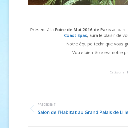
Présent à la
Foire de Mai 2016 de Paris
au parc 
Coast Spas
,
aura le plaisir de vo
Notre équipe technique vous gu
Votre bien-être est notre pri
Catégorie :
Navigation
article
PRÉCÉDENT
Article
Salon de l’Habitat au Grand Palais de Lill
précédent
: