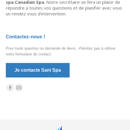
spa Canadian Spa
. Notre secrétaire se fera un plaisir de
répondre à toutes vos questions et de planifier avec vous
un rendez vous d’intervention.
Contactez-nous !
Pour toute question ou demande de devis, n'hésitez pas à utiliser
notre formulaire de contact.
Je contacte Sani Spa
Trouvez nous sur :
La
La
page
page
Facebook
E-
s'ouvre
mail
dans
s'ouvre
une
dans