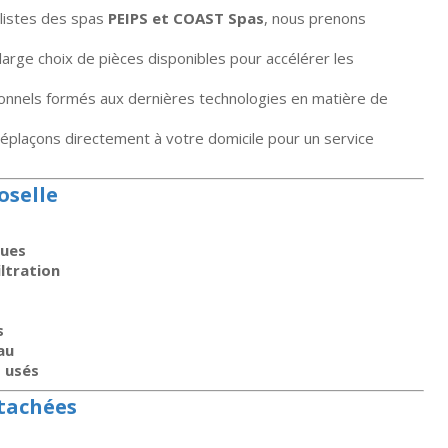
alistes des spas
PEIPS et COAST Spas
, nous prenons
large choix de pièces disponibles pour accélérer les
onnels formés aux dernières technologies en matière de
éplaçons directement à votre domicile pour un service
oselle
ques
ltration
s
au
 usés
étachées