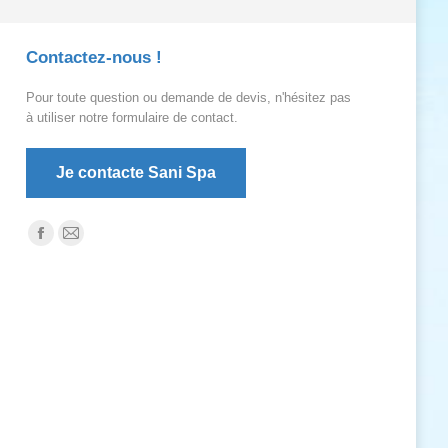
Contactez-nous !
Pour toute question ou demande de devis, n'hésitez pas
à utiliser notre formulaire de contact.
Je contacte Sani Spa
Trouvez nous sur :
La
La
page
page
Facebook
E-
s'ouvre
mail
dans
s'ouvre
une
dans
nouvelle
une
fenêtre
nouvelle