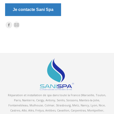
Je contacte Sani Spa
Trouvez nous sur :
La
La
page
page
Facebook
E-
s'ouvre
mail
dans
s'ouvre
une
dans
nouvelle
une
fenêtre
nouvelle
fenêtre
Réparation et installation de spa
dans toute la France
(
Marseille
,
Toulon
,
Paris
, Nanterre, Cergy, Antony, Senlis, Soissons, Mantes-la-Jolie,
Fontainebleau,
Mulhouse
, Colmar, Strasbourg, Metz, Nancy,
Lyon
,
Nice
,
Castres, Albi, Alès, Fréjus, Antibes, Cavaillon, Carpentras,
Montpellier
,