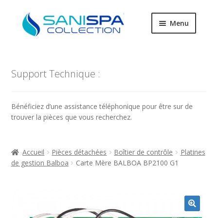
Aller
Aller
Menu
à
au
la
contenu
Ouvrir
Pièces détachées
navigation
le
menu
Support Technique :
Ouvrir
Produits d’entretien
enfant
le
menu
Filtres
Bénéficiez d’une assistance téléphonique pour être sur de
enfant
trouver la pièces que vous recherchez.
Accessoires
Only Spa
Accueil
Pièces détachées
Boîtier de contrôle
Platines
de gestion Balboa
Carte Mère BALBOA BP2100 G1
Coast Spas
SaniSpa Technique