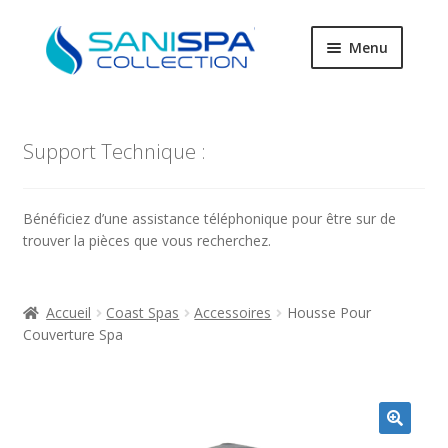
Aller
Aller
Menu
à
au
la
contenu
Ouvrir
Pièces détachées
navigation
le
menu
Support Technique :
Ouvrir
Produits d’entretien
enfant
le
menu
Filtres
Bénéficiez d’une assistance téléphonique pour être sur de
enfant
trouver la pièces que vous recherchez.
Accessoires
Only Spa
Accueil
Coast Spas
Accessoires
Housse Pour
Couverture Spa
Coast Spas
SaniSpa Technique