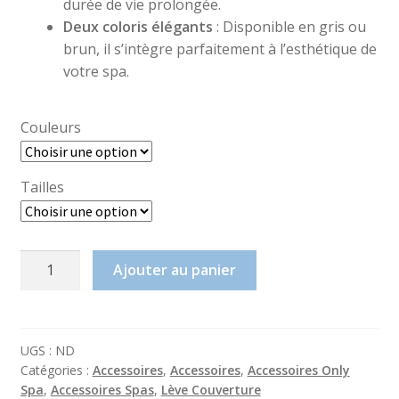
durée de vie prolongée.
Deux coloris élégants
: Disponible en gris ou
brun, il s’intègre parfaitement à l’esthétique de
votre spa.
Couleurs
Tailles
quantité
Ajouter au panier
de
Housse
Pour
Couverture
UGS :
ND
Catégories :
Accessoires
,
Accessoires
,
Accessoires Only
Spa
Spa
,
Accessoires Spas
,
Lève Couverture